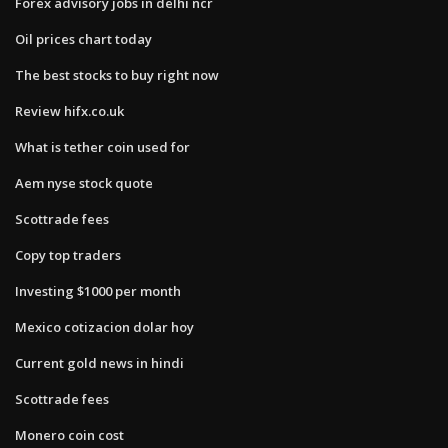
Forex advisory jobs in delhi ncr
Oil prices chart today
The best stocks to buy right now
Review hifx.co.uk
What is tether coin used for
Aem nyse stock quote
Scottrade fees
Copy top traders
Investing $1000 per month
Mexico cotizacion dolar hoy
Current gold news in hindi
Scottrade fees
Monero coin cost