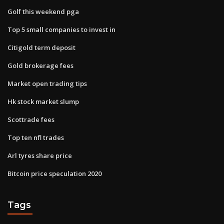
Golf this weekend pga
Top 5 small companies to invest in
Citigold term deposit
Gold brokerage fees
Market open trading tips
Hk stock market slump
Scottrade fees
Top ten nfl trades
Arl tyres share price
Bitcoin price speculation 2020
Tags